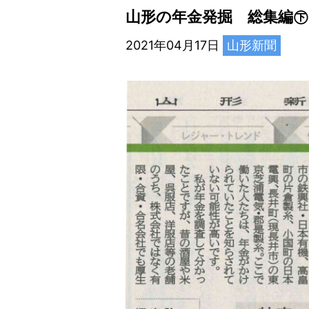
山形の年金発掘 総集編㊦
2021年04月17日
山形新聞